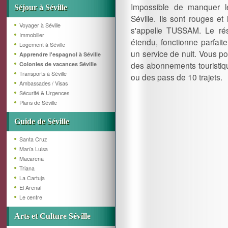
Impossible de manquer 
Séjour à Séville
Séville. Ils sont rouges e
Voyager à Séville
s'appelle TUSSAM. Le rés
Immobilier
étendu, fonctionne parfaite
Logement à Séville
un service de nuit. Vous p
Apprendre l'espagnol à Séville
des abonnements touristiq
Colonies de vacances Séville
Transports à Séville
ou des pass de 10 trajets.
Ambassades / Visas
Sécurité & Urgences
Plans de Séville
Guide de Séville
Santa Cruz
María Luisa
Macarena
Triana
La Cartuja
El Arenal
Le centre
Arts et Culture Séville