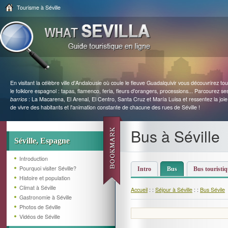
Tourisme à Séville
En visitant la célèbre ville d'Andalousie où coule le fleuve Guadalquivir vous découvrirez tou
le folklore espagnol : tapas, flamenco, feria, fleurs d'orangers, processions... Parcourez se
barrios
: La Macarena, El Arenal, El Centro, Santa Cruz et María Luisa et ressentez la joie
de vivre des habitants et l'animation constante de chacune des rues de Séville !
Bus à Séville
Séville, Espagne
Introduction
Pourquoi visiter Séville?
Intro
Bus
Bus touristi
Histoire et population
Climat à Séville
Accueil
: :
Séjour à Séville
: :
Bus Sévile
Gastronomie à Séville
Photos de Séville
Vidéos de Séville