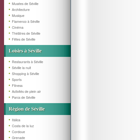
Musées de Séville
Architecture
Musique
Flamenco à Séville
Cinéma
Théâtres de Séville
Fêtes de Séville
Loisirs à Séville
Restaurants à Séville
Séville la nuit
Shopping à Séville
Sports
Fitness
Activités de plein air
Parcs de Séville
Région de Séville
Itálica
Costa de la luz
Cordoue
Grenade