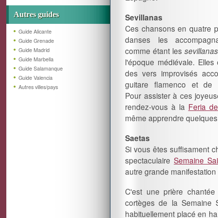
Autres guides
Sevillanas
Ces chansons en quatre par
Guide Alicante
danses les accompagn
Guide Grenade
comme étant les
sevillana
Guide Madrid
Guide Marbella
l'époque médiévale. Elles 
Guide Salamanque
des vers improvisés ac
Guide Valencia
guitare flamenco et de c
Autres villes/pays
Pour assister à ces joyeu
rendez-vous à la
Feria de
même apprendre quelques
Saetas
Si vous êtes suffisament c
spectaculaire
Semaine Sai
autre grande manifestation
C'est une prière chantée
cortèges de la Semaine Sa
habituellement placé en h